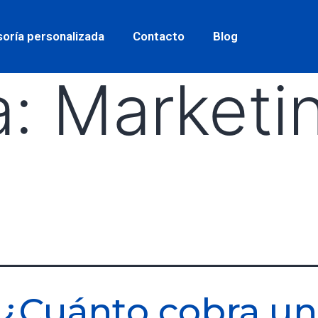
oría personalizada
Contacto
Blog
a:
Marketi
¿Cuánto cobra un