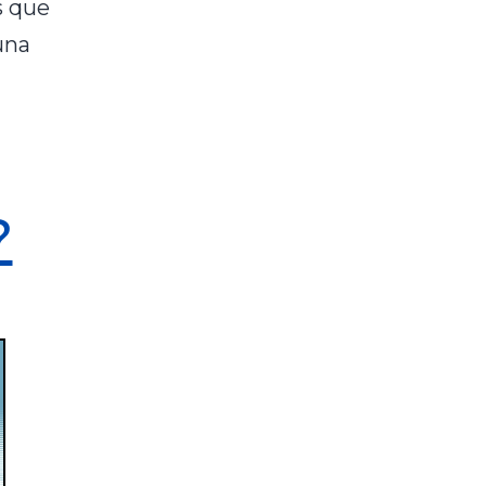
s que
una
?