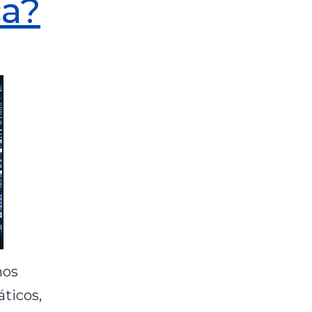
ca?
mos
ticos,