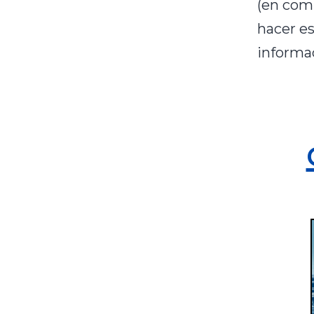
(en comu
hacer e
informa