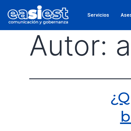
Servicios
Ases
Autor:
¿Q
b