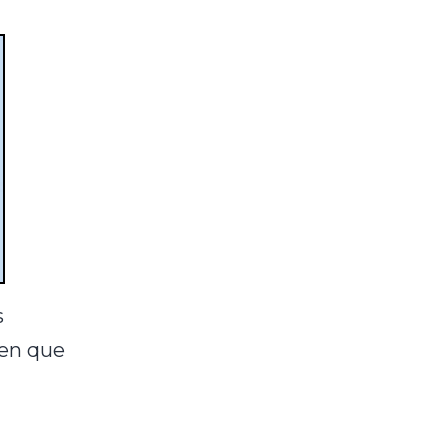
s
een que