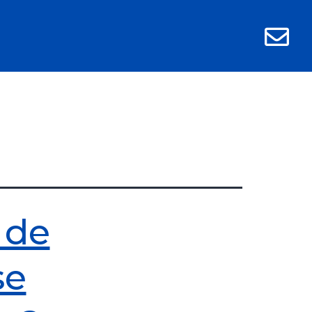
 de
se