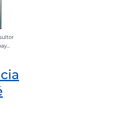
sultor
 hay…
cia
é