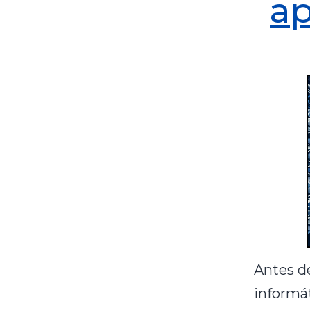
ap
Antes d
informá