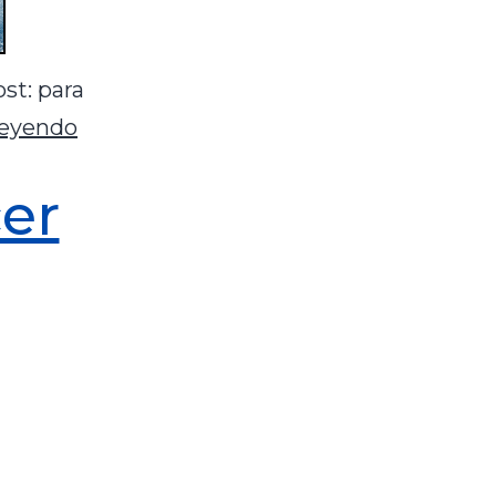
st: para
leyendo
cer