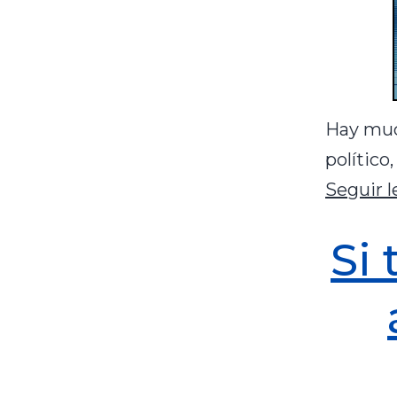
Hay muc
político
Seguir 
Si